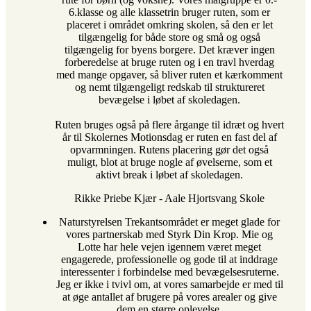
6.klasse og alle klassetrin bruger ruten, som er
placeret i området omkring skolen, så den er let
tilgængelig for både store og små og også
tilgængelig for byens borgere. Det kræver ingen
forberedelse at bruge ruten og i en travl hverdag
med mange opgaver, så bliver ruten et kærkomment
og nemt tilgængeligt redskab til struktureret
bevægelse i løbet af skoledagen.
Ruten bruges også på flere årgange til idræt og hvert
år til Skolernes Motionsdag er ruten en fast del af
opvarmningen. Rutens placering gør det også
muligt, blot at bruge nogle af øvelserne, som et
aktivt break i løbet af skoledagen.
Rikke Priebe Kjær
-
Aale Hjortsvang Skole
Naturstyrelsen Trekantsområdet er meget glade for
vores partnerskab med Styrk Din Krop. Mie og
Lotte har hele vejen igennem været meget
engagerede, professionelle og gode til at inddrage
interessenter i forbindelse med bevægelsesruterne.
Jeg er ikke i tvivl om, at vores samarbejde er med til
at øge antallet af brugere på vores arealer og give
dem en større oplevelse.