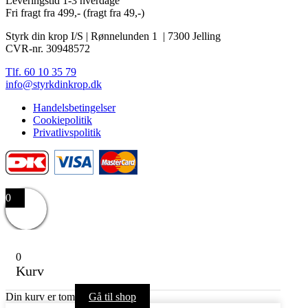
Leveringstid 1-3 hverdage
Fri fragt fra 499,- (fragt fra 49,-)
Styrk din krop I/S | Rønnelunden 1 | 7300 Jelling
CVR-nr. 30948572
Tlf. 60 10 35 79
info@styrkdinkrop.dk
Handelsbetingelser
Cookiepolitik
Privatlivspolitik
0
0
Kurv
Din kurv er tom
Gå til shop