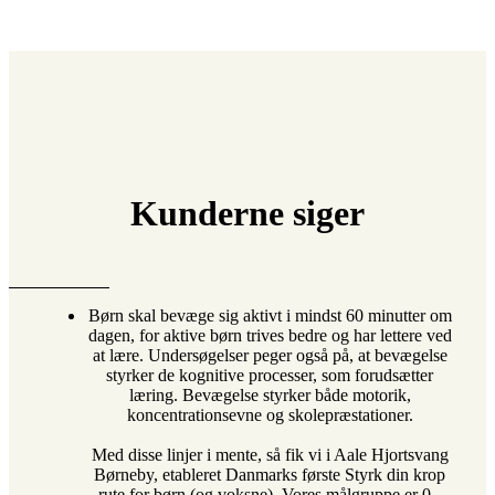
Kunderne siger
Børn skal bevæge sig aktivt i mindst 60 minutter om
dagen, for aktive børn trives bedre og har lettere ved
at lære. Undersøgelser peger også på, at bevægelse
styrker de kognitive processer, som forudsætter
læring. Bevægelse styrker både motorik,
koncentrationsevne og skolepræstationer.
Med disse linjer i mente, så fik vi i Aale Hjortsvang
Børneby, etableret Danmarks første Styrk din krop
rute for børn (og voksne). Vores målgruppe er 0.-