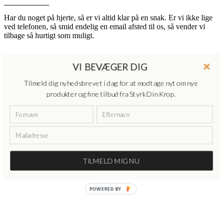
Har du noget på hjerte, så er vi altid klar på en snak. Er vi ikke lige
ved telefonen, så smid endelig en email afsted til os, så vender vi
tilbage så hurtigt som muligt.
VI BEVÆGER DIG
Tilmeld dig nyhedsbrevet i dag for at modtage nyt om nye
Styrk din krop
produkter og fine tilbud fra Styrk Din Krop.
Rønnelunden 1
7300 Jelling
CVR-nr. 30948572
Tlf. 60 10 35 79
TILMELD MIG NU
POWERED BY