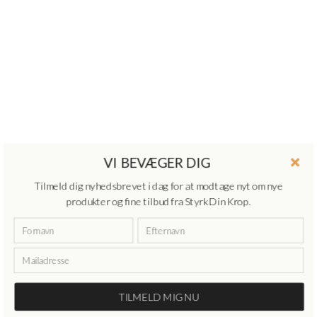
VI BEVÆGER DIG
Tilmeld dig nyhedsbrevet i dag for at modtage nyt om nye
produkter og fine tilbud fra Styrk Din Krop.
TILMELD MIG NU