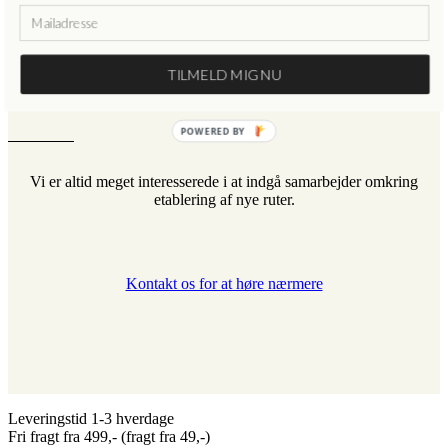
Er du nysgerrig efter at høre
mere?
TILMELD MIG NU
POWERED BY
Vi er altid meget interesserede i at indgå samarbejder omkring
etablering af nye ruter.
Kontakt os for at høre nærmere
Leveringstid 1-3 hverdage
Fri fragt fra 499,- (fragt fra 49,-)