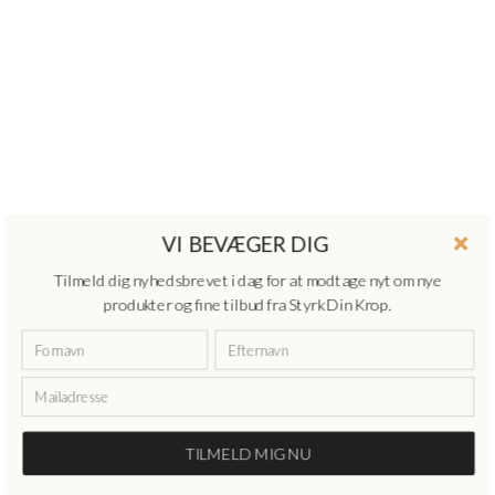
VI BEVÆGER DIG
Tilmeld dig nyhedsbrevet i dag for at modtage nyt om nye
produkter og fine tilbud fra Styrk Din Krop.
TILMELD MIG NU