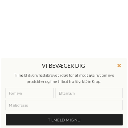
VI BEVÆGER DIG
Tilmeld dig nyhedsbrevet i dag for at modtage nyt om nye
produkter og fine tilbud fra Styrk Din Krop.
TILMELD MIG NU