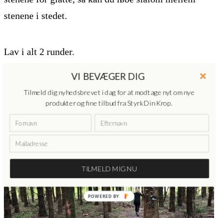
stenene i stedet.
Lav i alt 2 runder.
VI BEVÆGER DIG
Tilmeld dig nyhedsbrevet i dag for at modtage nyt om nye
produkter og fine tilbud fra Styrk Din Krop.
TILMELD MIG NU
POWERED BY