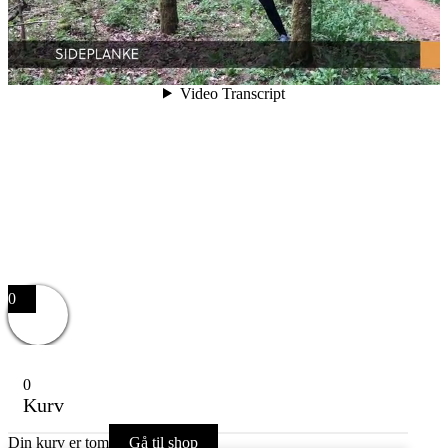
0
0
Kurv
Din kurv er tom
Gå til shop