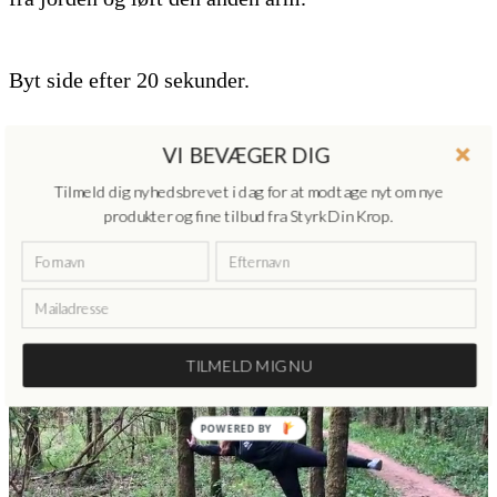
Byt side efter 20 sekunder.
VI BEVÆGER DIG
Tilmeld dig nyhedsbrevet i dag for at modtage nyt om nye
produkter og fine tilbud fra Styrk Din Krop.
TILMELD MIG NU
POWERED BY