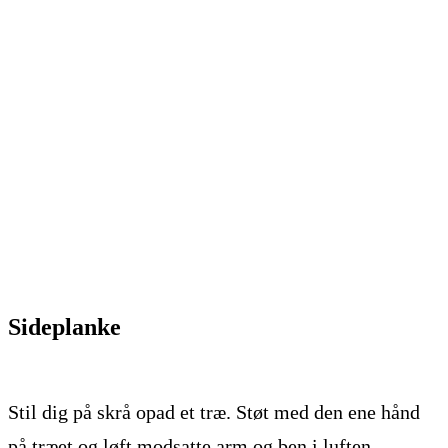
Sideplanke
Stil dig på skrå opad et træ. Støt med den ene hånd
på træet og løft modsatte arm og ben i luften.