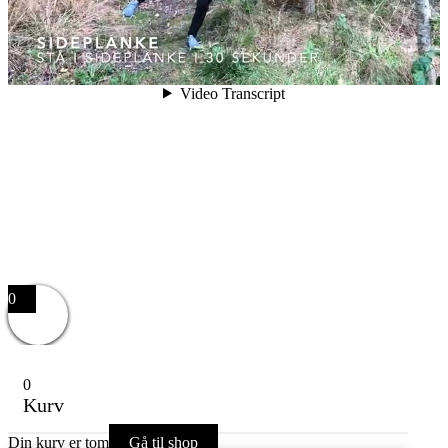
0
0
Kurv
Din kurv er tom
Gå til shop