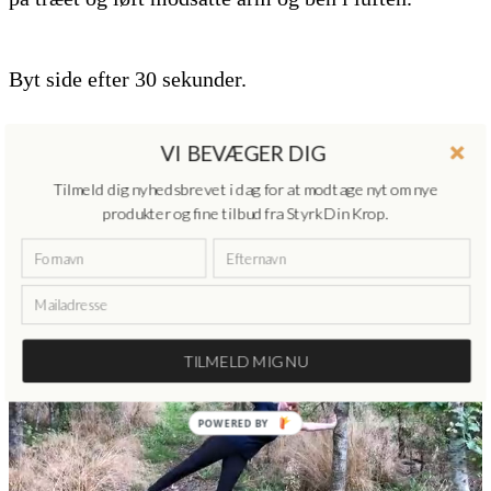
Byt side efter 30 sekunder.
VI BEVÆGER DIG
Tilmeld dig nyhedsbrevet i dag for at modtage nyt om nye
produkter og fine tilbud fra Styrk Din Krop.
TILMELD MIG NU
POWERED BY