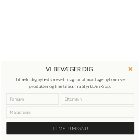
VI BEVÆGER DIG
Tilmeld dig nyhedsbrevet i dag for at modtage nyt om nye
produkter og fine tilbud fra Styrk Din Krop.
TILMELD MIG NU