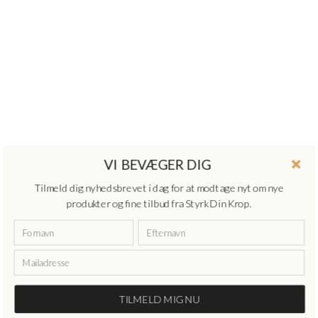
VI BEVÆGER DIG
Tilmeld dig nyhedsbrevet i dag for at modtage nyt om nye
produkter og fine tilbud fra Styrk Din Krop.
TILMELD MIG NU