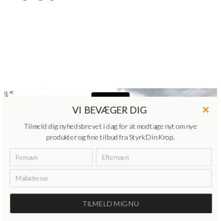
VI BEVÆGER DIG
Tilmeld dig nyhedsbrevet i dag for at modtage nyt om nye
produkter og fine tilbud fra Styrk Din Krop.
TILMELD MIG NU