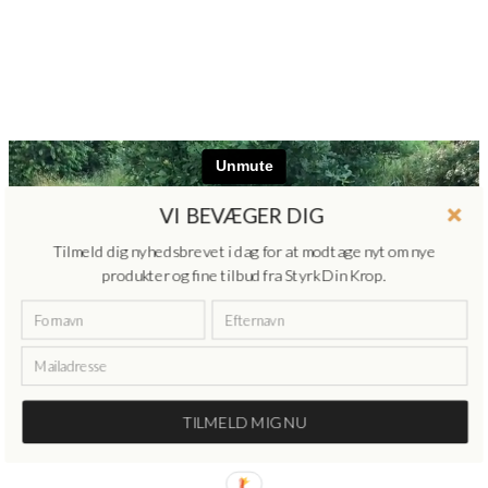
VI BEVÆGER DIG
Tilmeld dig nyhedsbrevet i dag for at modtage nyt om nye
produkter og fine tilbud fra Styrk Din Krop.
TILMELD MIG NU