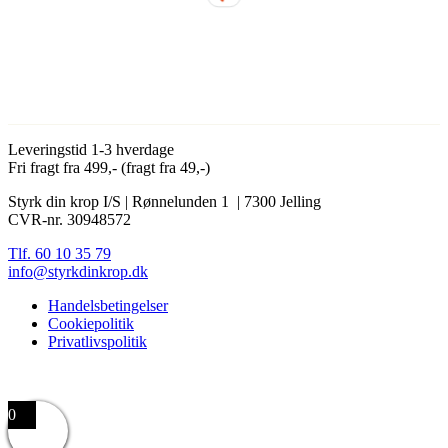
Leveringstid 1-3 hverdage
Fri fragt fra 499,- (fragt fra 49,-)
Styrk din krop I/S | Rønnelunden 1 | 7300 Jelling
CVR-nr. 30948572
Tlf. 60 10 35 79
info@styrkdinkrop.dk
Handelsbetingelser
Cookiepolitik
Privatlivspolitik
0