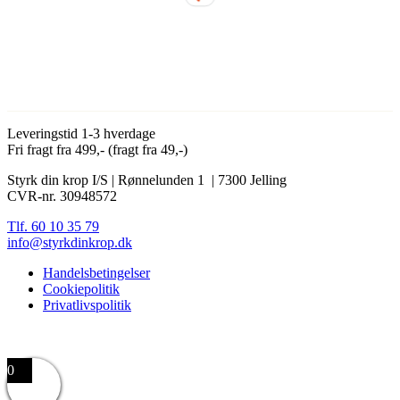
Leveringstid 1-3 hverdage
Fri fragt fra 499,- (fragt fra 49,-)
Styrk din krop I/S | Rønnelunden 1 | 7300 Jelling
CVR-nr. 30948572
Tlf. 60 10 35 79
info@styrkdinkrop.dk
Handelsbetingelser
Cookiepolitik
Privatlivspolitik
0