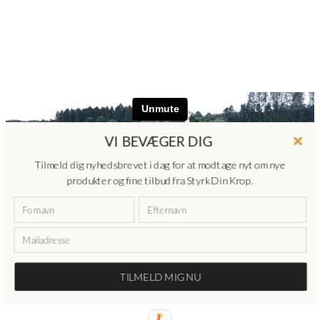
VI BEVÆGER DIG
Tilmeld dig nyhedsbrevet i dag for at modtage nyt om nye
produkter og fine tilbud fra Styrk Din Krop.
TILMELD MIG NU