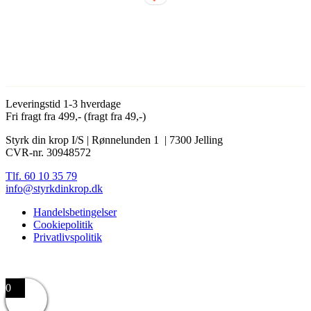
Leveringstid 1-3 hverdage
Fri fragt fra 499,- (fragt fra 49,-)
Styrk din krop I/S | Rønnelunden 1 | 7300 Jelling
CVR-nr. 30948572
Tlf. 60 10 35 79
info@styrkdinkrop.dk
Handelsbetingelser
Cookiepolitik
Privatlivspolitik
0