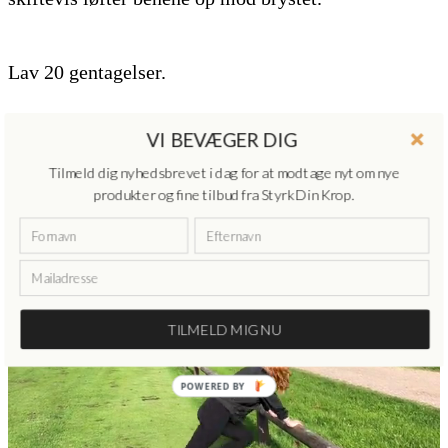
Lav 20 gentagelser.
VI BEVÆGER DIG
Tilmeld dig nyhedsbrevet i dag for at modtage nyt om nye
produkter og fine tilbud fra Styrk Din Krop.
TILMELD MIG NU
POWERED
BY