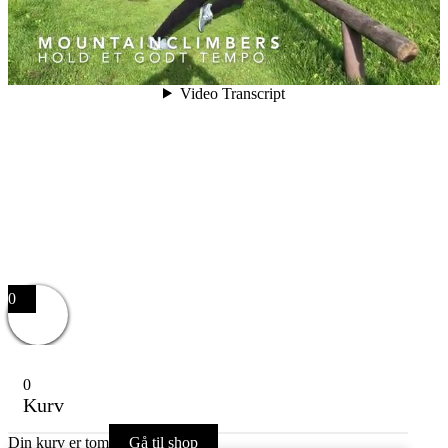
0
0
Kurv
Din kurv er tom
Gå til shop