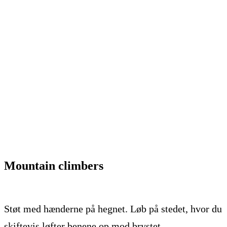
Mountain climbers
Støt med hænderne på hegnet. Løb på stedet, hvor du
skiftevis løfter benene op mod brystet.