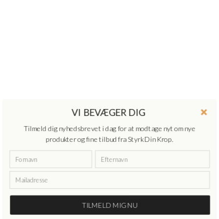
VI BEVÆGER DIG
Tilmeld dig nyhedsbrevet i dag for at modtage nyt om nye
produkter og fine tilbud fra Styrk Din Krop.
TILMELD MIG NU