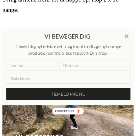
gange.
VI BEVÆGER DIG
Tilmeld dig nyhedsbrevet i dag for at modtage nyt om nye
produkter og fine tilbud fra Styrk Din Krop.
TILMELD MIG NU
POWERED
BY