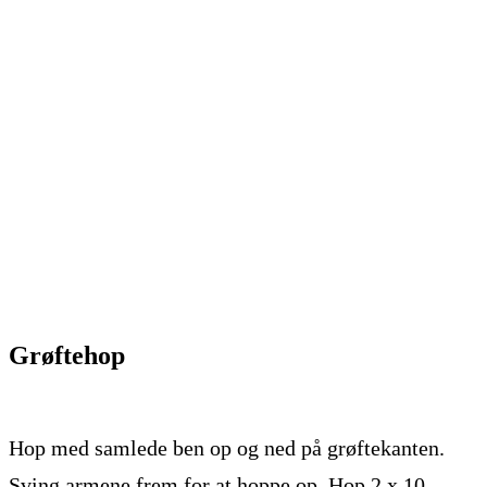
Grøftehop
Hop med samlede ben op og ned på grøftekanten.
Sving armene frem for at hoppe op. Hop 2 x 10