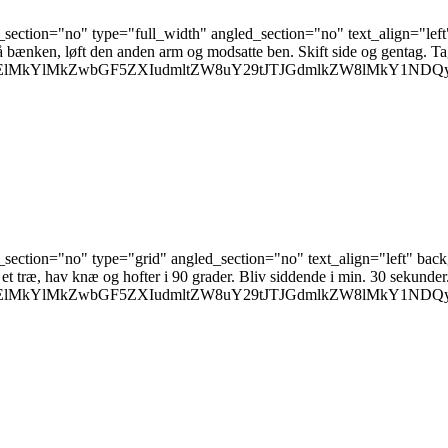
ection="no" type="full_width" angled_section="no" text_align="lef
 bænken, løft den anden arm og modsatte ben. Skift side og gentag. Ta
M0ElMkYlMkZwbGF5ZXIudmltZW8uY29tJTJGdmlkZW8lMkY1ND
ection="no" type="grid" angled_section="no" text_align="left" bac
t træ, hav knæ og hofter i 90 grader. Bliv siddende i min. 30 sekunde
M0ElMkYlMkZwbGF5ZXIudmltZW8uY29tJTJGdmlkZW8lMkY1ND