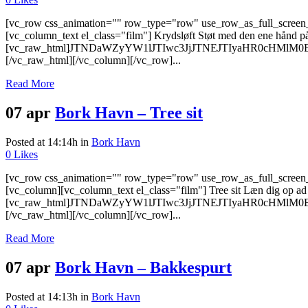
[vc_row css_animation="" row_type="row" use_row_as_full_screen_s
[vc_column_text el_class="film"] Krydsløft Støt med den ene hånd på
[vc_raw_html]JTNDaWZyYW1lJTIwc3JjJTNEJTIyaHR0cHMl
[/vc_raw_html][/vc_column][/vc_row]...
Read More
07 apr
Bork Havn – Tree sit
Posted at 14:14h
in
Bork Havn
0
Likes
[vc_row css_animation="" row_type="row" use_row_as_full_screen_s
[vc_column][vc_column_text el_class="film"] Tree sit Læn dig op ad e
[vc_raw_html]JTNDaWZyYW1lJTIwc3JjJTNEJTIyaHR0cHMl
[/vc_raw_html][/vc_column][/vc_row]...
Read More
07 apr
Bork Havn – Bakkespurt
Posted at 14:13h
in
Bork Havn