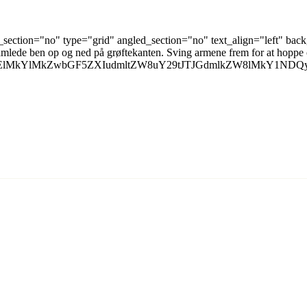
ection="no" type="grid" angled_section="no" text_align="left" bac
lede ben op og ned på grøftekanten. Sving armene frem for at hoppe
M0ElMkYlMkZwbGF5ZXIudmltZW8uY29tJTJGdmlkZW8lMkY1ND