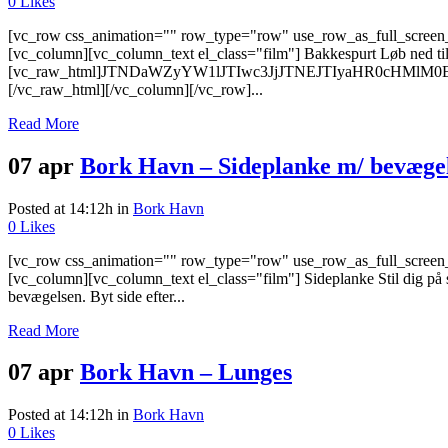
0
Likes
[vc_row css_animation="" row_type="row" use_row_as_full_screen_s
[vc_column][vc_column_text el_class="film"] Bakkespurt Løb ned til s
[vc_raw_html]JTNDaWZyYW1lJTIwc3JjJTNEJTIyaHR0cHMl
[/vc_raw_html][/vc_column][/vc_row]...
Read More
07 apr
Bork Havn – Sideplanke m/ bevæge
Posted at 14:12h
in
Bork Havn
0
Likes
[vc_row css_animation="" row_type="row" use_row_as_full_screen_s
[vc_column][vc_column_text el_class="film"] Sideplanke Stil dig på sk
bevægelsen. Byt side efter...
Read More
07 apr
Bork Havn – Lunges
Posted at 14:12h
in
Bork Havn
0
Likes