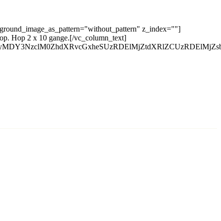
kground_image_as_pattern="without_pattern" z_index=""]
 op. Hop 2 x 10 gange.[/vc_column_text]
QyMDY3NzclM0ZhdXRvcGxheSUzRDElMjZtdXRlZCUzRDElMjZs