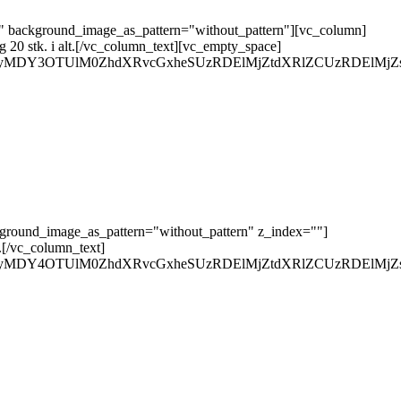
t" background_image_as_pattern="without_pattern"][vc_column]
g 20 stk. i alt.[/vc_column_text][vc_empty_space]
QyMDY3OTUlM0ZhdXRvcGxheSUzRDElMjZtdXRlZCUzRDElMjZs
kground_image_as_pattern="without_pattern" z_index=""]
r.[/vc_column_text]
QyMDY4OTUlM0ZhdXRvcGxheSUzRDElMjZtdXRlZCUzRDElMjZs