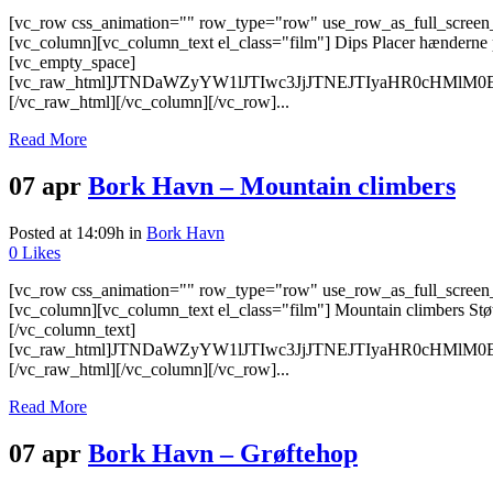
[vc_row css_animation="" row_type="row" use_row_as_full_screen_s
[vc_column][vc_column_text el_class="film"] Dips Placer hænderne på
[vc_empty_space]
[vc_raw_html]JTNDaWZyYW1lJTIwc3JjJTNEJTIyaHR0cHMl
[/vc_raw_html][/vc_column][/vc_row]...
Read More
07 apr
Bork Havn – Mountain climbers
Posted at 14:09h
in
Bork Havn
0
Likes
[vc_row css_animation="" row_type="row" use_row_as_full_screen_s
[vc_column][vc_column_text el_class="film"] Mountain climbers Støt m
[/vc_column_text]
[vc_raw_html]JTNDaWZyYW1lJTIwc3JjJTNEJTIyaHR0cHMl
[/vc_raw_html][/vc_column][/vc_row]...
Read More
07 apr
Bork Havn – Grøftehop