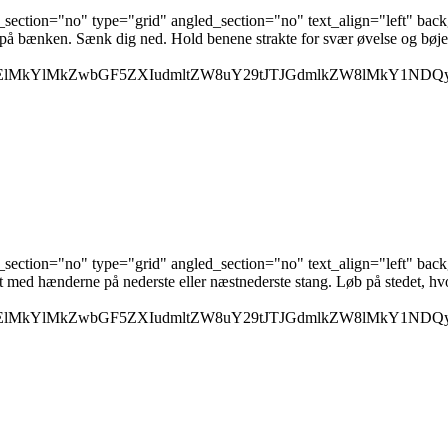
ection="no" type="grid" angled_section="no" text_align="left" bac
 bænken. Sænk dig ned. Hold benene strakte for svær øvelse og bøjede
M0ElMkYlMkZwbGF5ZXIudmltZW8uY29tJTJGdmlkZW8lMkY1ND
ection="no" type="grid" angled_section="no" text_align="left" bac
ed hænderne på nederste eller næstnederste stang. Løb på stedet, hvor
M0ElMkYlMkZwbGF5ZXIudmltZW8uY29tJTJGdmlkZW8lMkY1ND