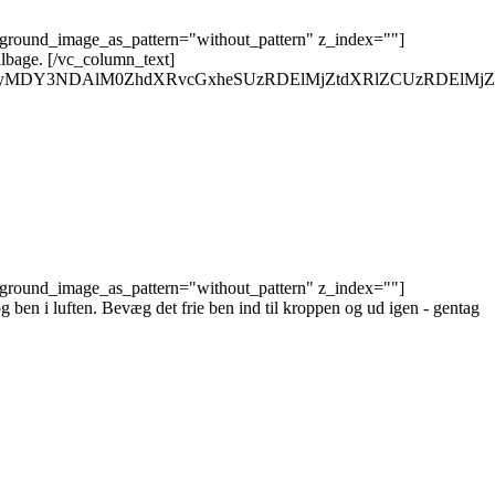
kground_image_as_pattern="without_pattern" z_index=""]
ilbage. [/vc_column_text]
QyMDY3NDAlM0ZhdXRvcGxheSUzRDElMjZtdXRlZCUzRDElMjZs
kground_image_as_pattern="without_pattern" z_index=""]
 ben i luften. Bevæg det frie ben ind til kroppen og ud igen - gentag