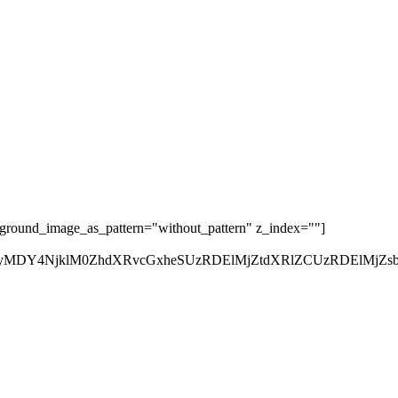
kground_image_as_pattern="without_pattern" z_index=""]
QyMDY4NjklM0ZhdXRvcGxheSUzRDElMjZtdXRlZCUzRDElMjZsb