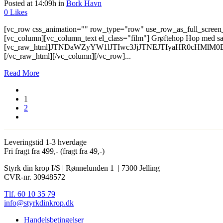
Posted at 14:09h
in
Bork Havn
0
Likes
[vc_row css_animation="" row_type="row" use_row_as_full_screen_s
[vc_column][vc_column_text el_class="film"] Grøftehop Hop med sam
[vc_raw_html]JTNDaWZyYW1lJTIwc3JjJTNEJTIyaHR0cHMl
[/vc_raw_html][/vc_column][/vc_row]...
Read More
1
2
Leveringstid 1-3 hverdage
Fri fragt fra 499,- (fragt fra 49,-)
Styrk din krop I/S | Rønnelunden 1 | 7300 Jelling
CVR-nr. 30948572
Tlf. 60 10 35 79
info@styrkdinkrop.dk
Handelsbetingelser