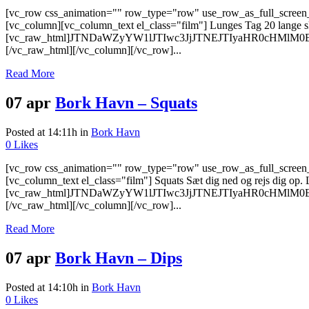
[vc_row css_animation="" row_type="row" use_row_as_full_screen_s
[vc_column][vc_column_text el_class="film"] Lunges Tag 20 lange sk
[vc_raw_html]JTNDaWZyYW1lJTIwc3JjJTNEJTIyaHR0cHMl
[/vc_raw_html][/vc_column][/vc_row]...
Read More
07 apr
Bork Havn – Squats
Posted at 14:11h
in
Bork Havn
0
Likes
[vc_row css_animation="" row_type="row" use_row_as_full_screen_s
[vc_column_text el_class="film"] Squats Sæt dig ned og rejs dig op
[vc_raw_html]JTNDaWZyYW1lJTIwc3JjJTNEJTIyaHR0cHMl
[/vc_raw_html][/vc_column][/vc_row]...
Read More
07 apr
Bork Havn – Dips
Posted at 14:10h
in
Bork Havn
0
Likes