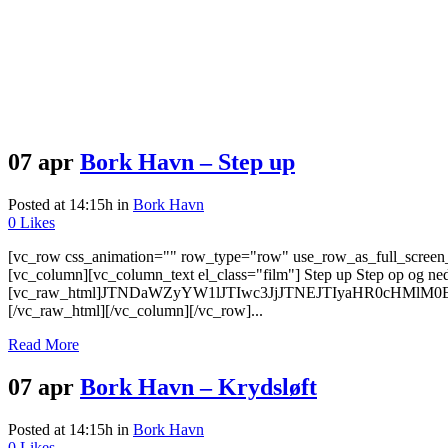
07 apr
Bork Havn – Step up
Posted at 14:15h
in
Bork Havn
0
Likes
[vc_row css_animation="" row_type="row" use_row_as_full_screen_s
[vc_column][vc_column_text el_class="film"] Step up Step op og ned
[vc_raw_html]JTNDaWZyYW1lJTIwc3JjJTNEJTIyaHR0cHMl
[/vc_raw_html][/vc_column][/vc_row]...
Read More
07 apr
Bork Havn – Krydsløft
Posted at 14:15h
in
Bork Havn
0
Likes