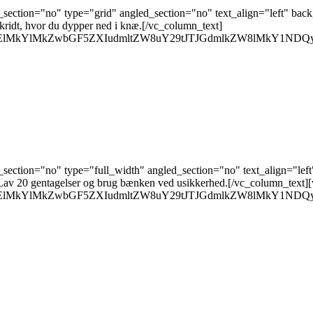
ection="no" type="grid" angled_section="no" text_align="left" bac
ridt, hvor du dypper ned i knæ.[/vc_column_text]
M0ElMkYlMkZwbGF5ZXIudmltZW8uY29tJTJGdmlkZW8lMkY1ND
ection="no" type="full_width" angled_section="no" text_align="lef
. Lav 20 gentagelser og brug bænken ved usikkerhed.[/vc_column_text
M0ElMkYlMkZwbGF5ZXIudmltZW8uY29tJTJGdmlkZW8lMkY1ND