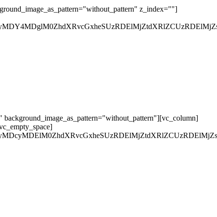
kground_image_as_pattern="without_pattern" z_index=""]
QyMDY4MDglM0ZhdXRvcGxheSUzRDElMjZtdXRlZCUzRDElMjZs
t" background_image_as_pattern="without_pattern"][vc_column]
][vc_empty_space]
QyMDcyMDElM0ZhdXRvcGxheSUzRDElMjZtdXRlZCUzRDElMjZs