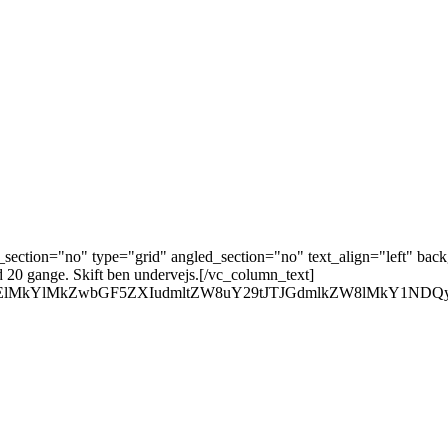
ection="no" type="grid" angled_section="no" text_align="left" bac
 20 gange. Skift ben undervejs.[/vc_column_text]
M0ElMkYlMkZwbGF5ZXIudmltZW8uY29tJTJGdmlkZW8lMkY1ND