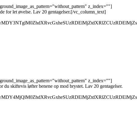
kground_image_as_pattern="without_pattern" z_index=""]
 for let øvelse. Lav 20 gentagelser.[/vc_column_text]
QyMDY3NTglM0ZhdXRvcGxheSUzRDElMjZtdXRlZCUzRDElMjZs
kground_image_as_pattern="without_pattern" z_index=""]
 du skiftevis løfter benene op mod brystet. Lav 20 gentagelser.
QyMDY4MjQlM0ZhdXRvcGxheSUzRDElMjZtdXRlZCUzRDElMjZs