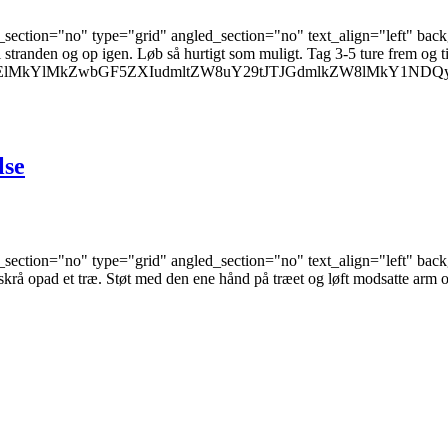
ection="no" type="grid" angled_section="no" text_align="left" bac
tranden og op igen. Løb så hurtigt som muligt. Tag 3-5 ture frem og t
M0ElMkYlMkZwbGF5ZXIudmltZW8uY29tJTJGdmlkZW8lMkY1ND
lse
ection="no" type="grid" angled_section="no" text_align="left" bac
rå opad et træ. Støt med den ene hånd på træet og løft modsatte arm og