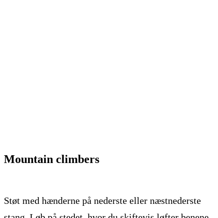
Mountain climbers
Støt med hænderne på nederste eller næstnederste
stang. Løb på stedet, hvor du skiftevis løfter benene