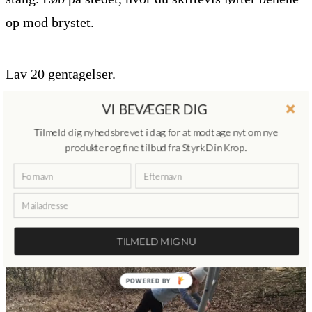
op mod brystet.
Lav 20 gentagelser.
VI BEVÆGER DIG
Tilmeld dig nyhedsbrevet i dag for at modtage nyt om nye
produkter og fine tilbud fra Styrk Din Krop.
TILMELD MIG NU
POWERED BY