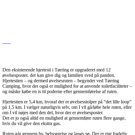
Den eksisterende hjertesti i Tørring er opgraderet med 12
øvelsesposter, der kan give dig og familien sved på panden.
Hjertestien – og dermed øvelsesruten – begynder ved Tørring
Camping, hvor der også er mulighed for at anvende toiletfaciliteter –
og måske købe en is til poderne efter gennemførelse af ruten.
Hjertestien er 5,4 km, hvoraf der er øvelsesstolper på “det lille loop”
på 1,5 km. I vælger naturligvis selv, om I vil gå/løbe hele ruten, eller
om I vil nøjes med den del, hvor der er øvelsesposter.
Det er jo også altid en mulighed at gennemføre ruten flere gange,
hvis du vil give den ekstra gas.
Ruten går gennem by, bebyggelse og langs sø. Der er rigt fugleliv