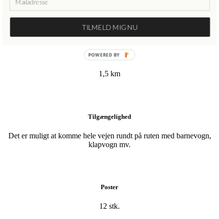
Følg Hjertestien
Se ruteforløbet på Hjerteforeningens hjemmeside
TILMELD MIG NU
Længde
POWERED BY
1,5 km
Tilgængelighed
Det er muligt at komme hele vejen rundt på ruten med barnevogn,
klapvogn mv.
Poster
12 stk.