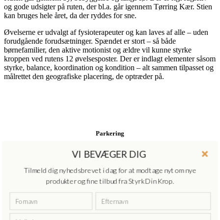
og gode udsigter på ruten, der bl.a. går igennem Tørring Kær. Stien
kan bruges hele året, da der ryddes for sne.
Øvelserne er udvalgt af fysioterapeuter og kan laves af alle – uden
forudgående forudsætninger. Spændet er stort – så både
børnefamilier, den aktive motionist og ældre vil kunne styrke
kroppen ved rutens 12 øvelsesposter. Der er indlagt elementer såsom
styrke, balance, koordination og kondition – alt sammen tilpasset og
målrettet den geografiske placering, de optræder på.
Parkering
Tørring Camping, Bredgade 67, 7160 Tørring
VI BEVÆGER DIG
Se placering i Google Maps
Tilmeld dig nyhedsbrevet i dag for at modtage nyt om nye
produkter og fine tilbud fra Styrk Din Krop.
Rute